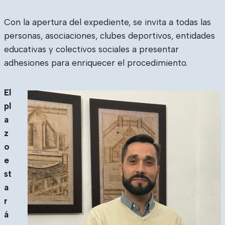
Con la apertura del expediente, se invita a todas las
personas, asociaciones, clubes deportivos, entidades
educativas y colectivos sociales a presentar
adhesiones para enriquecer el procedimiento.
El
pl
a
z
o
e
st
a
r
á