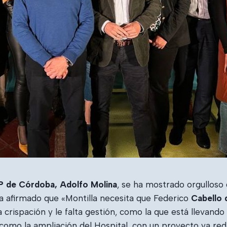
P de Córdoba, Adolfo Molina
, se ha mostrado orgulloso
ha afirmado que «Montilla necesita que Federico
Cabello 
a crispación y le falta gestión, como la que está lleva
omo la ampliación del Hospital, con un proyecto ya reda