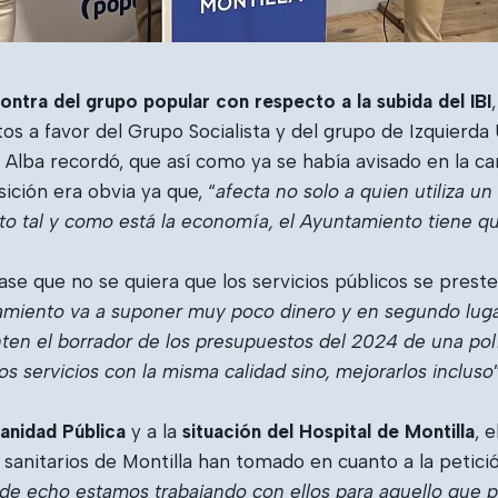
ntra del grupo popular con respecto a la subida del IBI
os a favor del Grupo Socialista y del grupo de Izquierda 
 Alba recordó, que así como ya se había avisado en la ca
ición era obvia ya que, “
afecta no solo a quien utiliza un
o tal y como está la economía, el Ayuntamiento tiene q
case que no se quiera que los servicios públicos se prest
tamiento va a suponer muy poco dinero y en segundo lu
en el borrador de los presupuestos del 2024 de una polí
s servicios con la misma calidad sino, mejorarlos incluso
anidad Pública
y a la
situación del Hospital de Montilla
, 
s sanitarios de Montilla han tomado en cuanto a la petici
de echo estamos trabajando con ellos para aquello que po