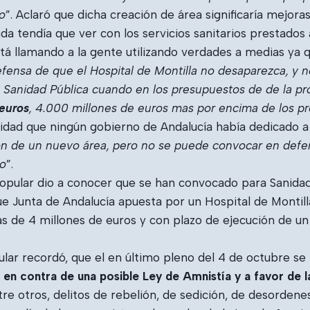
o
”. Aclaró que dicha creación de área significaría mejora
da tendía que ver con los servicios sanitarios prestados 
tá llamando a la gente utilizando verdades a medias ya q
fensa de que el Hospital de Montilla no desaparezca, y n
 Sanidad Pública cuando en los presupuestos de de la pr
 euros
, 4.000 millones de euros mas por encima de los p
dad que ningún gobierno de Andalucía había dedicado a l
n de un nuevo área, pero no se puede convocar en defe
go
”.
pular dio a conocer que se han convocado para Sanidad 3
que Junta de Andalucía apuesta por un Hospital de Monti
 de 4 millones de euros y con plazo de ejecución de un
pular recordó, que el en último pleno del 4 de octubre s
a
en contra de una posible Ley de Amnistía y a favor de la
re otros, delitos de rebelión, de sedición, de desordenes