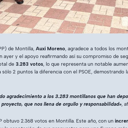
PP) de Montilla,
Auxi Moreno
, agradece a todos los monti
 ayer y el apoyo reafirmando así su compromiso de segui
otal de
3.283 votos
, lo que representa un notable aume
a sólo 2 puntos la diferencia con el PSOE, demostrando l
 agradecimiento a los 3.283 montillanos que han deposi
 proyecto, que nos llena de orgullo y responsabilidad»
,
a
P obtuvo 2.368 votos en Montilla. Este año, con un
incre